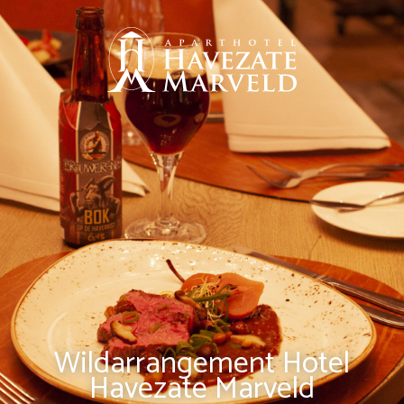
Wildarrangement Hotel
Havezate Marveld