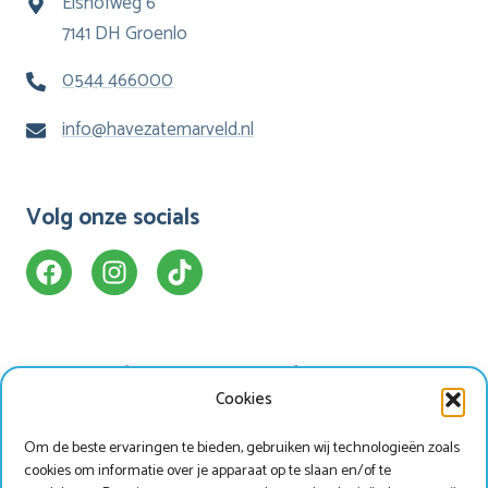
Elshofweg 6
7141 DH Groenlo
0544 466000
info@havezatemarveld.nl
Volg onze socials
Ons Hotel
Handige info
Cookies
Appartementen
Faciliteiten
Om de beste ervaringen te bieden, gebruiken wij technologieën zoals
Bungalows
Omgeving
cookies om informatie over je apparaat op te slaan en/of te