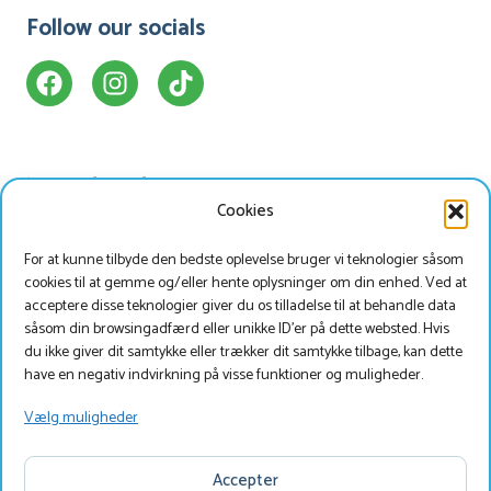
Follow our socials
Vores hotel
Nyttig information
Cookies
Lejlighed
Faciliteter
For at kunne tilbyde den bedste oplevelse bruger vi teknologier såsom
Bungalow
Omgivelser
cookies til at gemme og/eller hente oplysninger om din enhed. Ved at
Tårnværelse
Kontakt
acceptere disse teknologier giver du os tilladelse til at behandle data
såsom din browsingadfærd eller unikke ID'er på dette websted. Hvis
du ikke giver dit samtykke eller trækker dit samtykke tilbage, kan dette
Søg og book
have en negativ indvirkning på visse funktioner og muligheder.
Vælg muligheder
Copyright © Havezate Marveld
Accepter