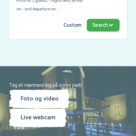
Price for
2
guests,
-
nights with arrival
on
-
and departure on
-
Custom
Search
Tag et nærmere kig på vores park!
Foto og video
Live webcam