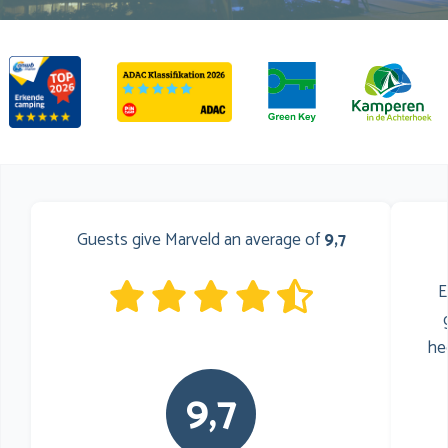
Guests give Marveld an average of
9,7
E
he
9,7