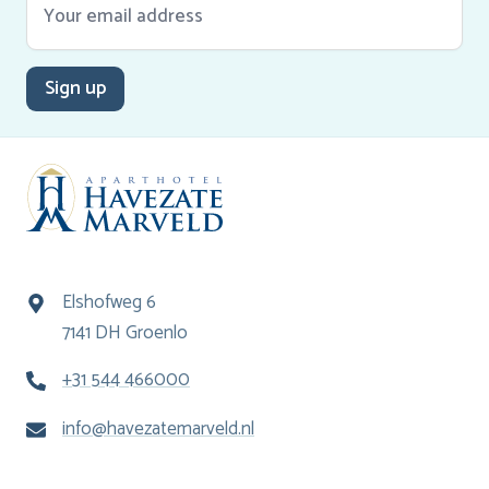
Sign up
Elshofweg 6
7141 DH Groenlo
+31 544 466000
info@havezatemarveld.nl