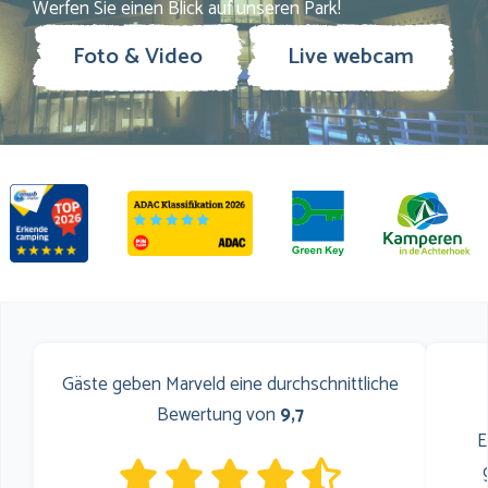
Werfen Sie einen Blick auf unseren Park!
Foto & Video
Live webcam
Gäste geben Marveld eine durchschnittliche
Bewertung von
9,7
E