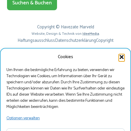
Suchen & Buchen
Copyright © Havezate Marveld
Website, Design & Technik von
IdeeMedia
.
Haftungsausschluss
Datenschutzerklärung
Copyright
Cookies
Um Ihnen die bestmögliche Erfahrung zu bieten, verwenden wir
Technologien wie Cookies, um Informationen über Ihr Gerät zu
speichern und/oder abzurufen. Durch Ihre Zustimmung zu diesen
Technologien können wir Daten wie Ihr Surfverhalten oder eindeutige
IDs auf dieser Website verarbeiten. Wenn Sie Ihre Zustimmung nicht
erteilen oder widerrufen, kann dies bestimmte Funktionen und
Beste bezoeker
Möglichkeiten beeinträchtigen.
Je bekijkt onze website momenteel in het Duits, wil je
Optionen verwalten
onze website bezoeken in het Nederlands?