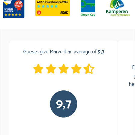
Guests give Marveld an average of
9,7
E
he
9,7