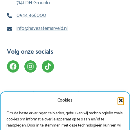
7141 DH Groenlo
0544 466000
info@havezatemarveld.nl
Volg onze socials
Ons Hotel
Handige info
Cookies
Appartementen
Faciliteiten
Om de beste ervaringen te bieden, gebruiken wij technologieën zoals
Bungalows
Omgeving
cookies om informatie over je apparaat op te slaan en/of te
Torenkamer
Contact
raadplegen. Door in te stemmen met deze technologieën kunnen wij