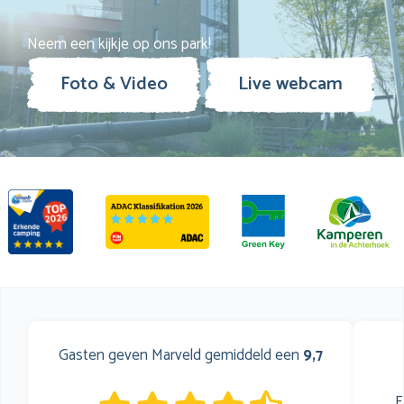
Neem een kijkje op ons park!
Foto & Video
Live webcam
Gasten geven Marveld gemiddeld een
9,7
E