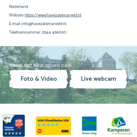
Nederland
Website:
https://www.havezatemarveld.nl
E-mail:
info@
havezatemarveld.nl
Telefoonnummer: 0544 466000
Neem een kijkje op ons park!
Foto & Video
Live webcam