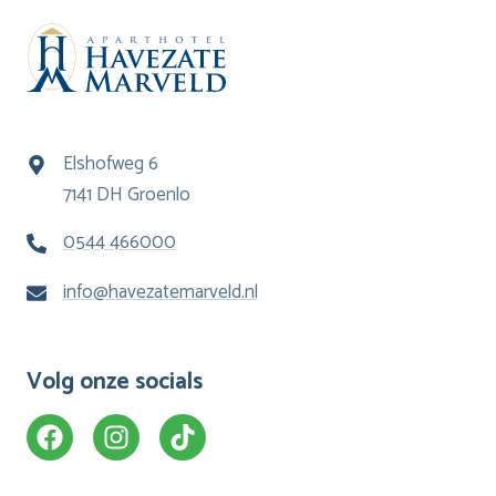
Elshofweg 6
7141 DH Groenlo
0544 466000
info@havezatemarveld.nl
Volg onze socials