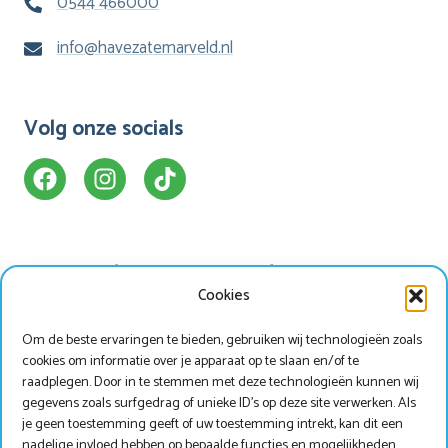
0544 466000
info@havezatemarveld.nl
Volg onze socials
Ons Hotel
Handige info
Cookies
Appartementen
Faciliteiten
Om de beste ervaringen te bieden, gebruiken wij technologieën zoals
Bungalows
Omgeving
cookies om informatie over je apparaat op te slaan en/of te
Torenkamer
Contact
raadplegen. Door in te stemmen met deze technologieën kunnen wij
gegevens zoals surfgedrag of unieke ID's op deze site verwerken. Als
je geen toestemming geeft of uw toestemming intrekt, kan dit een
Werken bij Marveld?
Zoek & Boek
nadelige invloed hebben op bepaalde functies en mogelijkheden.